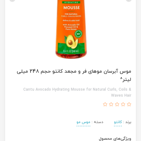
موس آبرسان موهای فر و مجعد کانتو حجم 248 میلی
لیتر^
Cantu Avocado Hydrating Mousse for Natural Curls, Coils &
Waves Hair
برند :
کانتو
دسته :
موس مو
ویژگی‌های محصول