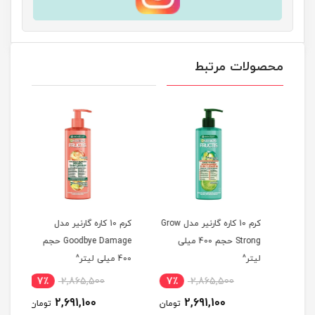
محصولات مرتبط
کرم 10 کاره گارنیر مدل Grow
کرم 10 کاره گارنیر مدل
ماسک
Strong حجم 400 میلی
Goodbye Damage حجم
لیتر^
400 میلی لیتر^
میلی
7٪
2,865,500
7٪
2,865,500
7
2,691,100
2,691,100
مان
تومان
تومان