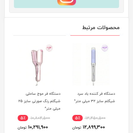
محصولات مرتبط
دستگاه فر کننده باد سرد
دستگاه فر موج ساحلی
شیگلم سایز 32 میلی متر^
شیگلم رنگ صورتی سایز 25
میلی متر^
سرمه
5٪
10,804,500
5٪
13,450,500
6
10,291,900
12,899,300
مان
تومان
تومان