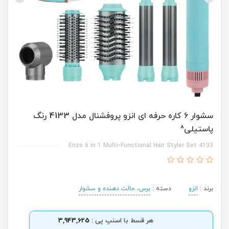
سشوار 6 کاره حرفه ای انزو پروفشنال مدل 4133 رنگ
پاستیلی^
Enzo 6 in 1 Multi-Functional Hair Styler Set 4133
برند :
انزو
دسته :
برس، حالت دهنده و سشوار
هر قسط با اسنپ پی :
3,943,625