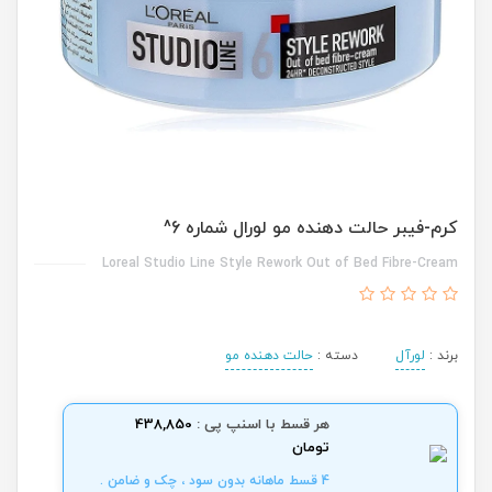
کرم-فیبر حالت دهنده مو لورال شماره 6^
Loreal Studio Line Style Rework Out of Bed Fibre-Cream
برند :
لورآل
دسته :
حالت دهنده مو
هر قسط با اسنپ پی :
438,850
تومان
4 قسط ماهانه بدون سود ، چک و ضامن .