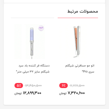
محصولات مرتبط
مو
اتو مو مسافرتی شیگلم
دستگاه فر کننده باد سرد
ژل 
سری Pro^
شیگلم سایز 32 میلی متر^
میلی
5٪
13,450,500
6٪
7,717,500
4
12,899,300
7,320,600
مان
تومان
تومان