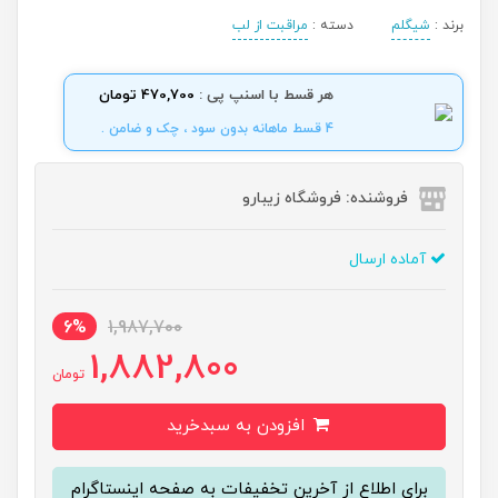
برند :
شیگلم
دسته :
مراقبت از لب
هر قسط با اسنپ پی :
470,700 تومان
4 قسط ماهانه بدون سود ، چک و ضامن .
فروشنده: فروشگاه زیبارو
آماده ارسال
6%
1,987,700
1,882,800
تومان
افزودن به سبدخرید
برای اطلاع از آخرین تخفیفات به صفحه اینستاگرام