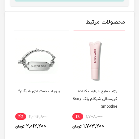
محصولات مرتبط
رژلب مایع مرطوب کننده
برق لب دستبندی شیگلم^
بالم
کریستالی شیگلم رنگ Berry
uice
Smoothie
4٪
2,094,800
1٪
1,708,000
1
2,012,200
1,703,200
مان
تومان
تومان