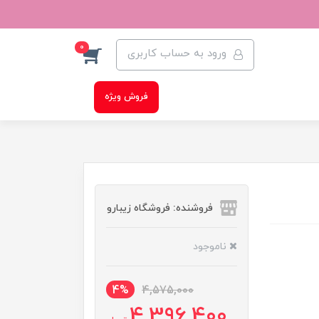
0
ورود به حساب کاربری
فروش ویژه
فروشنده: فروشگاه زیبارو
ناموجود
4%
4,575,000
4,396,400