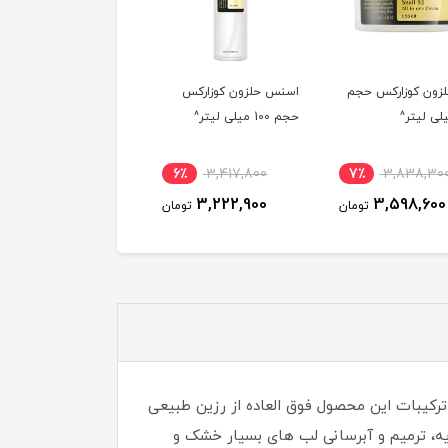
لزون کوزارکس حجم
اسنس حلزون کوزارکس
ضدآفتاب رنگی کوزارکس
حجم 100 میلی لیتر^
مدل Aloe 54.2 Aqua
Tone-Up^
7٪
3,838,100
6٪
3,417,800
7٪
3,838,30
3,571,200
3,222,900
3,598,600
تومان
تومان
توم
ترکیبات این محصول فوق العاده از رزین طبیعی
ه، ترمیم و آبرسانی لب های بسیار خشک و