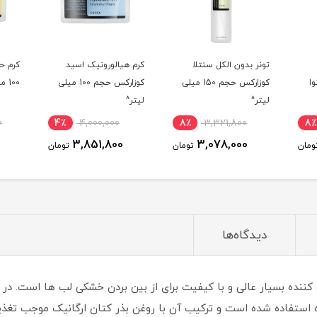
تونر بدون الکل سنتلا
کرم هیالورونیک اسید
کرم ح
ا
کوزارکس حجم 150 میلی
کوزارکس حجم 100 میلی
100 میلی لیتر^
لیتر^
لیتر^
0
4٪
4,000,000
8٪
3,321,800
8٪
3,851,800
3,078,000
ومان
تومان
تومان
دیدگاه‌ها
ننده بسیار عالی و با کیفیت برای از بین بردن خشکی لب ها است. در 
 استفاده شده است و ترکیب آن با روغن بذر کتان ارگانیک موجب تغذی