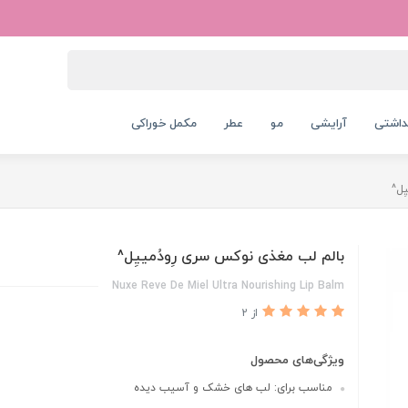
داشتی
آرایشی
مو
عطر
مکمل خوراکی
ِل^
بالم لب مغذی نوکس سری رِودُمییِل^
Nuxe Reve De Miel Ultra Nourishing Lip Balm
از 2
ویژگی‌های محصول
مناسب برای: لب های خشک و آسیب دیده