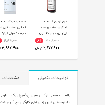
ر شیری ساکارومایسس
سرم ترمیم کننده و
سرم مرطوب کننده و
تخمیری 30% اوردینری
تسکین دهنده پوست
تسکین دهنده قوی آنو
لی لیتر^
اوردینری حجم 30 میلی
حجم 30 میلی لیتر^
لیتر^
4,194,800
8٪
3,218,000
6٪
5,032,400
3,892,400
2,972,900
4,748,800
تومان
تومان
ت
توضیحات تکمیلی
مشخصات
بالم لب مغذی نوکس سری رِودُمییِل یک مرطوب ک
که توسط بهترین زنبورهای کارگر جمع آوری شده