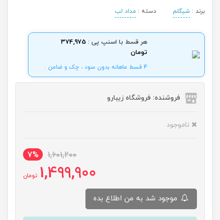
برند :
شیگلم
دسته :
مداد لب
هر قسط با اسنپ پی :
374,975
تومان
4 قسط ماهانه بدون سود ، چک و ضامن .
فروشنده: فروشگاه زیبارو
ناموجود
7%
1,601,200
1,499,900
تومان
موجود شد به من اطلاع بده