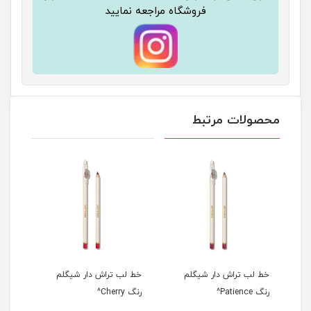
فروشگاه مراجعه نمایید
محصولات مرتبط
رنگ
خط لب تراش دار شیگلم
خط لب تراش دار شیگلم
خط ل
رنگ Patience^
رنگ Cherry^
رنگ rimson