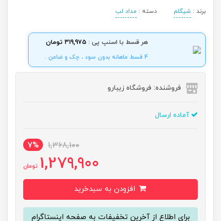
برند :
شیگلم
دسته :
مداد لب
هر قسط با اسنپ پی :
319,975 تومان
4 قسط ماهانه بدون سود ، چک و ضامن .
فروشنده: فروشگاه زیبارو
آماده ارسال
7%
1,368,100
1,279,900
تومان
افزودن به سبدخرید
برای اطلاع از آخرین تخفیفات به صفحه اینستاگرام