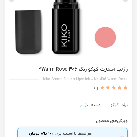
رژلب اسمارت کیکو رنگ 406 Warm Rose^
Kiko Smart Fusion Lipstick – No.406 Warm Rose
از 1
برند :
کیکو
دسته :
رژ لب
ویژگی‌های محصول
هر قسط با اسنپ پی :
898,100 تومان