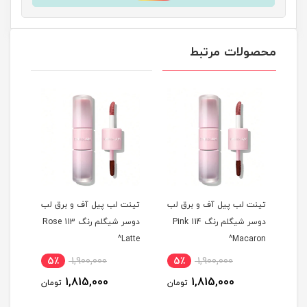
محصولات مرتبط
 لب
تینت لب پیل آف و برق لب
تینت لب پیل آف و برق لب
تینت
م رنگ 311 Berry
دوسر شیگلم رنگ 114 Pink
دوسر شیگلم رنگ 113 Rose
ise^
Latte^
Macaron^
5٪
1,900,000
5٪
1,900,000
5
1,815,000
1,815,000
مان
تومان
تومان