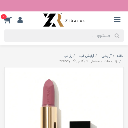
0
خانه
آرایشی
آرایش لب
رژ لب
رژلب مات و مخملی شیگلم رنگ Peony^