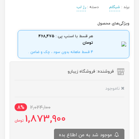
برند :
شیگلم
دسته :
رژ لب
ویژگی‌های محصول
هر قسط با اسنپ پی :
468,475
تومان
4 قسط ماهانه بدون سود ، چک و ضامن .
فروشنده: فروشگاه زیبارو
ناموجود
8%
2,024,100
1,873,900
تومان
موجود شد به من اطلاع بده