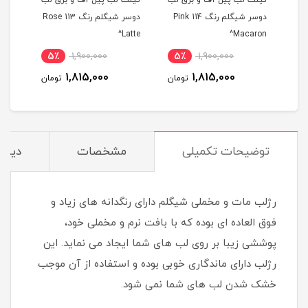
 لب
تینت لب پیل آف و برق لب
تینت لب پیل آف و برق لب
تینت
م رنگ 311 Berry
دوسر شیگلم رنگ 114 Pink
دوسر شیگلم رنگ 113 Rose
ise^
Latte^
Macaron^
5٪
1,900,000
5٪
1,900,000
5
1,815,000
1,815,000
مان
تومان
تومان
توضیحات تکمیلی
مشخصات
دیدگا
رژلب مات و مخملی شیگلم دارای رنگدانه های زیاد و
فوق العاده ای بوده که با بافت نرم و مخملی خود،
پوششی زیبا بر روی لب های شما ایجاد می نماید. این
رژلب دارای ماندگاری خوبی بوده و استفاده از آن موجب
خشک شدن لب های شما نمی شود.