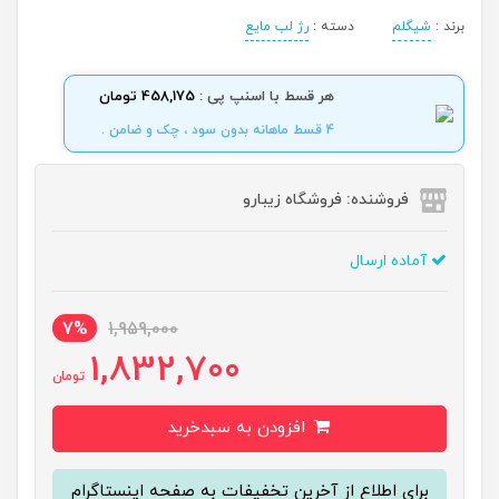
برند :
شیگلم
دسته :
رژ لب مایع
هر قسط با اسنپ پی :
458,175 تومان
4 قسط ماهانه بدون سود ، چک و ضامن .
فروشنده: فروشگاه زیبارو
آماده ارسال
7%
1,959,000
1,832,700
تومان
افزودن به سبدخرید
برای اطلاع از آخرین تخفیفات به صفحه اینستاگرام