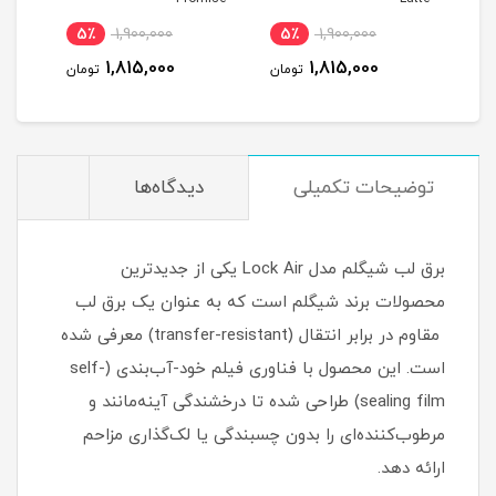
5٪
1,900,000
5٪
1,900,000
5٪
1,90
1,815,000
1,815,000
1,815
تومان
تومان
تومان
توضیحات تکمیلی
دیدگاه‌ها
برق لب شیگلم مدل Lock Air یکی از جدیدترین
محصولات برند شیگلم است که به عنوان یک برق لب
مقاوم در برابر انتقال (transfer-resistant) معرفی شده
است. این محصول با فناوری فیلم خود-آب‌بندی (self-
sealing film) طراحی شده تا درخشندگی آینه‌مانند و
مرطوب‌کننده‌ای را بدون چسبندگی یا لک‌گذاری مزاحم
ارائه دهد.