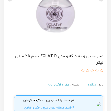
عطر جیبی زنانه دلگادو مدل ECLAT D حجم 25 میلی
لیتر
برند :
دلگادو
دسته :
عطر و ادکلن زنانه
هر قسط با اسنپ پی :
177,600 تومان
4 قسط ماهانه بدون سود ، چک و ضامن .