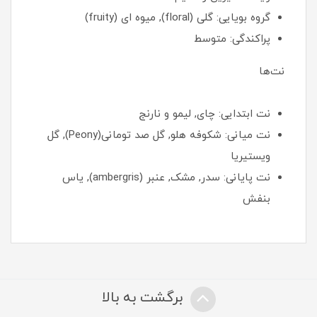
گروه بویایی: گلی (floral), میوه ای (fruity)
پراکندگی: متوسط
نت‌ها
نت ابتدایی: چای, لیمو و نارنج
نت میانی: شکوفه هلو, گل صد تومانی(Peony), گل
ویستیریا
نت پایانی: سدر, مشک, عنبر (ambergris), یاس
بنفش
برگشت به بالا