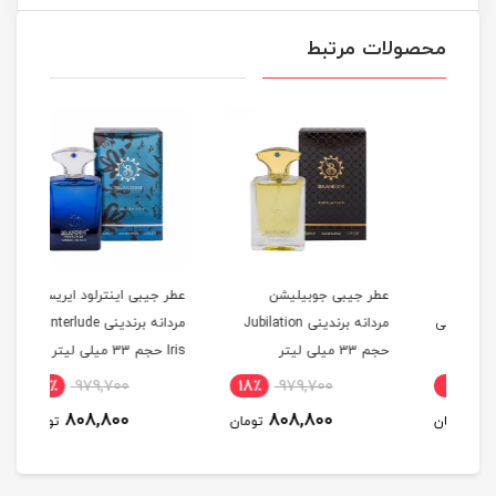
محصولات مرتبط
عطر جیبی جوبیلیشن
عطر جیبی اینترلود ایریس
عطر 
Ve حجم 50 میلی
مردانه برندینی Jubilation
مردانه برندینی Interlude
حجم 33 میلی لیتر
Iris حجم 33 میلی لیتر
میلی
18٪
979,700
18٪
979,700
1
808,800
808,800
مان
تومان
تومان