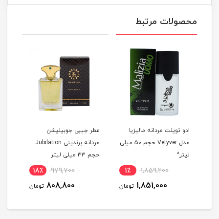
محصولات مرتبط
ادو تویلت مردانه مالیزیا
عطر جیبی جوبیلیشن
عطر جیبی اینت
مدل Vetyver حجم 50 میلی
مردانه برندینی Jubilation
لیتر^
حجم 33 میلی لیتر
Iris حجم 33 میلی لیتر
,700
18٪
979,700
1٪
1,859,200
800
808,800
1,851,000
تومان
تومان