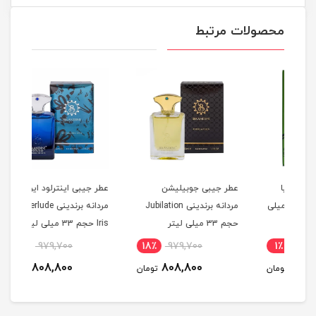
محصولات مرتبط
عطر جیبی جوبیلیشن
عطر جیبی اینترلود ایریس
عطر 
Ve حجم 50 میلی
مردانه برندینی Jubilation
مردانه برندینی Interlude
حجم 33 میلی لیتر
Iris حجم 33 میلی لیتر
میلی
18٪
979,700
18٪
979,700
1
808,800
808,800
مان
تومان
تومان