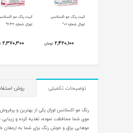
ت رنگ مو اکسلانس
کیت رنگ مو اکسلانس
رنگ مو بدون آمونیا
ال شماره 01^
لورال شماره 6.32^
فیتو رنگ قهوه ای ر
کاپوچینو شماره 6.77^
4,759,100
2,370,300
2,420,100
تومان
تومان
4,517,800
توضیحات تکمیلی
روش استفاد
رنگ مو اکسلانس لورال یکی از بهترین و پرفروش
موهایی براق و خوش رنگ برای شما به ارمغان خ