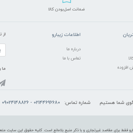
ضمانت اصل‌بودن کالا
یان
اطلاعات زیبارو
از 
درباره ما
لا
تماس با ما
ش افزوده
ما ر
شماره تماس:
02144696680 - 09024148826
رو فقط برای مقاصد غیرتجاری و با ذکر منبع بلامانع است. کلیه حقوق این سایت متعل