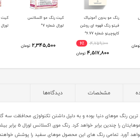
ک
کیت رنگ مو اکسلانس
کیت رنگ مو اکسلانس
کیت 
وشن
لورال شماره 7^
لورال شماره 1.01^
لورال 
6٪
2,338,200
2,345,500
تومان
تومان
تومان
ه
مشخصات
دیدگاه‌ها
 ترین رنگ موهای دنیا بوده و به دلیل داشتن تکنولوژی محافظت سه گان
موی شما محافظت نموده، تغذی
واهد آورد. تمامی رنگ های این محصول موهای سفید را پوشش خواهند د