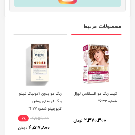
محصولات مرتبط
رال
کیت رنگ مو اکسلانس لورال
رنگ مو بدون آمونیاک فیتو
کیت 
شماره 6.32^
رنگ قهوه ای روشن
شماره
کاپوچینو شماره 6.77^
6٪
4,759,100
2,370,300
مان
تومان
4,517,800
تومان