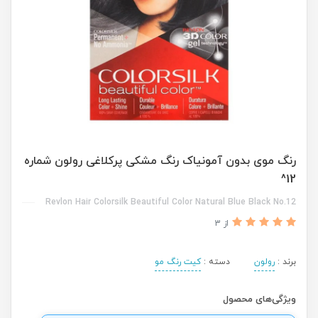
رنگ موی بدون آمونیاک رنگ مشکی پرکلاغی رولون شماره
12^
Revlon Hair Colorsilk Beautiful Color Natural Blue Black No.12
از 3
برند :
رولون
دسته :
کیت رنگ مو
ویژگی‌های محصول