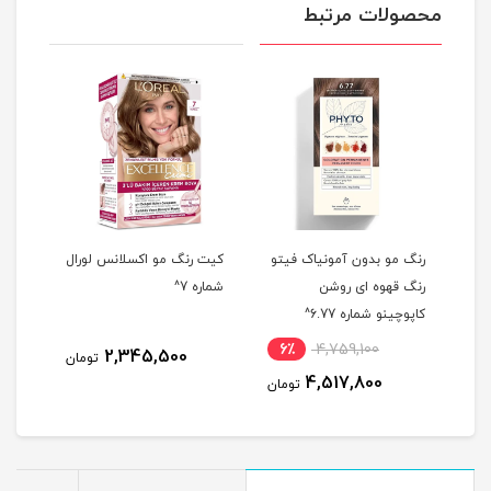
محصولات مرتبط
رنگ مو بدون آمونیاک فیتو
کیت رنگ مو اکسلانس لورال
کیت رنگ م
رنگ قهوه ای روشن
شماره 7^
شماره 1.01^
کاپوچینو شماره 6.77^
6٪
4,759,100
00
2,345,500
تومان
4,517,800
تومان