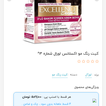
کیت رنگ مو اکسلانس لورال شماره 3^
برند :
لورآل
دسته :
کیت رنگ مو
ویژگی‌های محصول
هر قسط با اسنپ پی :
589,100 تومان
4 قسط ماهانه بدون سود ، چک و ضامن .