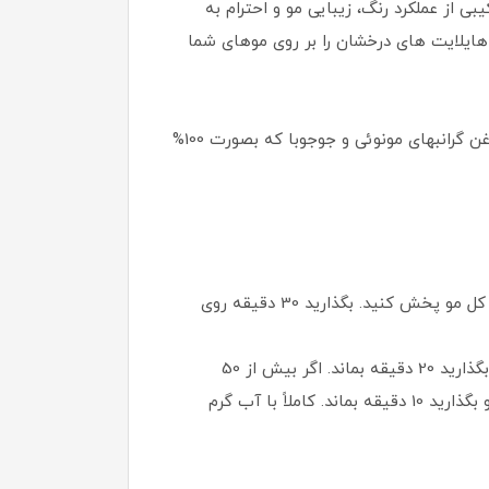
ه اند که ترکیبی از عملکرد رنگ، زیبایی مو و احترام به
هایلایت های درخشان را بر روی موهای شما
رنگ‌های جدید PHYTOCOLOR بدون آمونیاک، بدون PPD (پارافنیلن دی‌آمین) هستند و همچنین در ترکیبات آن از دو روغن گرانبهای مونوئی و جوجوبا که بصورت 100%
مورد شماره 1: برای موهایی که در گذشته هرگز رنگ نشده اند: مخلوط را به ریشه مالیده و سپس بقیه محصول را روی کل مو پخش کنید. بگذارید 30 دقیقه روی
مورد شماره 2: برای موهای رنگ شده، زمانی که رنگ طبیعی در ریشه ظاهر می شود: مخلوط را فقط به ریشه بمالید و بگذارید 20 دقیقه بماند. اگر بیش از 50
درصد موهایتان سفید است اجازه دهید 30 دقیقه بماند. سپس بقیه محصول را روی طول ها و نوک ها پخش کنید و بگذارید 10 دقیقه بماند. کاملاً با آب گرم