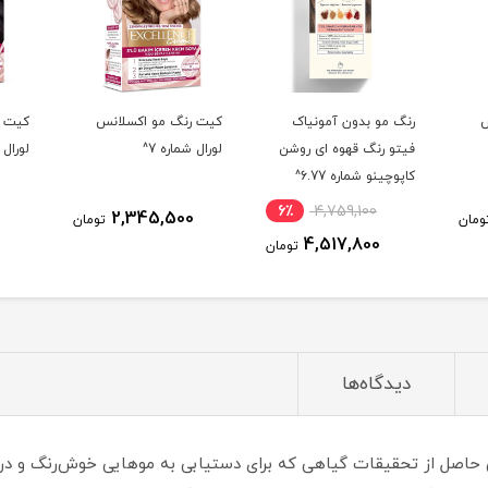
 آمونیاک
کیت رنگ مو اکسلانس
کیت رنگ مو اکسلانس
وه ای روشن
لورال شماره 7^
لورال شماره 1.01^
6.77^
6٪
4,75
2,338,200
2,345,500
تومان
تومان
4,517
تومان
دیدگاه‌ها
ش حاصل از تحقیقات گیاهی که برای دستیابی به موهایی خوش‌رنگ و د