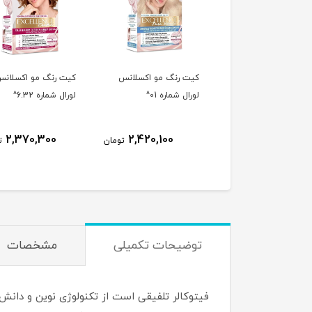
کیت رنگ مو اکسلانس
کیت رنگ مو اکسلانس
رنگ مو بدون
لورال شماره 01^
لورال شماره 6.32^
فیتو رنگ قه
کاپوچینو شماره 
9,100
2,370,300
2,420,100
تومان
تومان
,800
توضیحات تکمیلی
مشخصات
فیتوکالر تلفیقی است از تکنولوژی نوین و دان