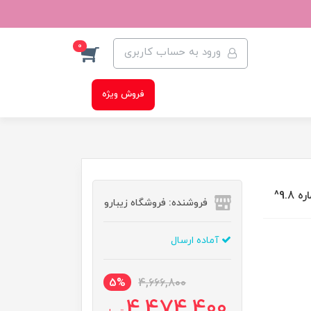
0
ورود به حساب کاربری
فروش ویژه
9.^
فروشنده: فروشگاه زیبارو
آماده ارسال
5%
4,666,800
4,474,400