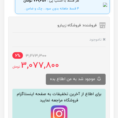
هر قسط با اسنپ پی :
769,450 تومان
4 قسط ماهانه بدون سود ، چک و ضامن .
فروشنده: فروشگاه زیبارو
ناموجود
6%
3,273,300
3,077,800
تومان
موجود شد به من اطلاع بده
برای اطلاع از آخرین تخفیفات به صفحه اینستاگرام
فروشگاه مراجعه نمایید