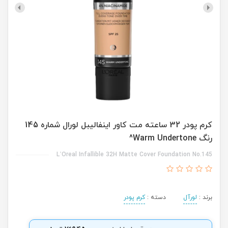
کرم پودر 32 ساعته مت کاور اینفالیبل لورال شماره 145
رنگ Warm Undertone^
L’Oreal Infallible 32H Matte Cover Foundation No.145
برند :
لورآل
دسته :
کرم پودر