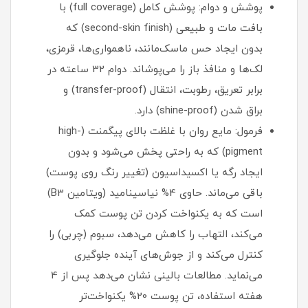
پوشش و دوام: پوشش کامل (full coverage) با
بافت مات و طبیعی (second-skin finish) که
بدون ایجاد حس ماسک‌مانند، ناهمواری‌ها، قرمزی،
لک‌ها و منافذ باز را می‌پوشاند. دوام 32 ساعته در
برابر تعریق، رطوبت، انتقال (transfer-proof) و
براق شدن (shine-proof) دارد.
فرمول: مایع روان با غلظت بالای پیگمنت (high-
pigment) که به راحتی پخش می‌شود و بدون
ایجاد رگه یا اکسیداسیون (تغییر رنگ روی پوست)
باقی می‌ماند. حاوی 4% نیاسینامید (ویتامین B3)
است که به یکنواخت کردن تن پوست کمک
می‌کند، التهاب را کاهش می‌دهد، سبوم (چربی) را
کنترل می‌کند و از جوش‌های آینده جلوگیری
می‌نماید. مطالعات بالینی نشان می‌دهد پس از 4
هفته استفاده، تن پوست 20% یکنواخت‌تر