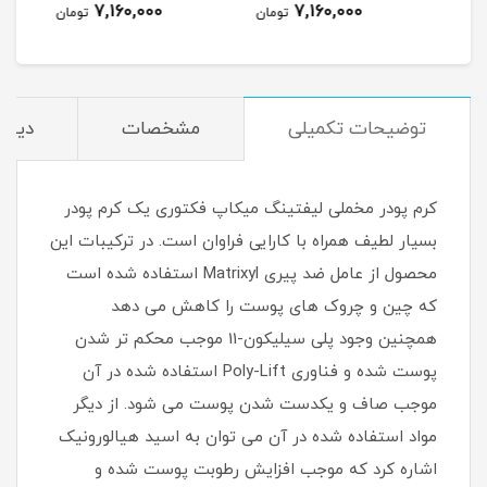
7,160,000
7,160,000
مان
تومان
تومان
توضیحات تکمیلی
مشخصات
دیدگا
کرم پودر مخملی لیفتینگ میکاپ فکتوری یک کرم پودر
بسیار لطیف همراه با کارایی فراوان است. در ترکیبات این
محصول از عامل ضد پیری Matrixyl استفاده شده است
که چین و چروک های پوست را کاهش می دهد
همچنین وجود پلی سیلیکون-11 موجب محکم تر شدن
پوست شده و فناوری Poly-Lift استفاده شده در آن
موجب صاف و یکدست شدن پوست می شود. از دیگر
مواد استفاده شده در آن می توان به اسید هیالورونیک
اشاره کرد که موجب افزایش رطوبت پوست شده و