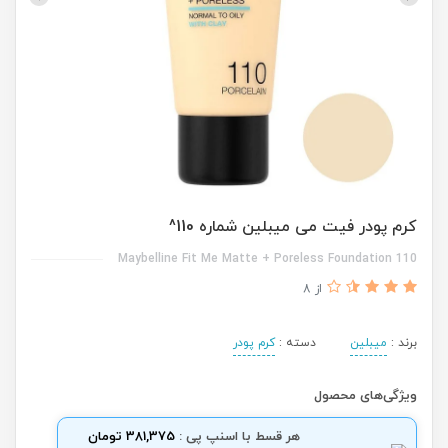
کرم پودر فیت می میبلین شماره 110^
Maybelline Fit Me Matte + Poreless Foundation 110
از 8
برند :
میبلین
دسته :
کرم پودر
ویژگی‌های محصول
هر قسط با اسنپ پی :
381,375 تومان