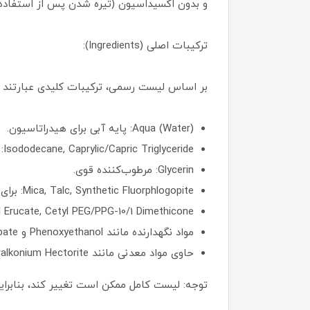
و بدون اکسیداسیون (تیره شدن پس از استفاده)
ترکیبات اصلی (Ingredients):
بر اساس لیست رسمی، ترکیبات کلیدی عبارتند از
Aqua (Water): پایه آبی برای هیدراتاسیون.
Isododecane, Caprylic/Capric Triglyceride: نرم‌کننده‌های سبک و غیرچرب.
Glycerin: مرطوب‌کننده قوی.
Mica, Talc, Synthetic Fluorphlogopite: برای درخشندگی طبیعی و پوشش.
Oleyl Erucate, Cetyl PEG/PPG-10/1 Dimethicone: امولسیفایرها برای با
مواد نگهدارنده مانند Phenoxyethanol و Potassium Sorbate.
حاوی مواد معدنی مانند Stearalkonium Hectorite (نوعی خاک رس هیدراته برای کنترل چربی).
توجه: لیست کامل ممکن است تغییر کند، بنابرا