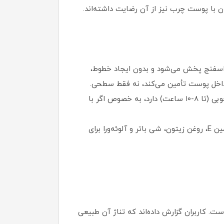
ا اسفنج پخش می‌شود و بدون ایجاد خطوط،
ز داخل پوست تأمین می‌کند، نه فقط سطحی.
پوشش و ماندگاری: پوشش متوسط (قابل افزایش با لایه‌های بیشتر) با فینیش طبیعی و درخشان ملایم. ماندگاری خوبی (تا ۸-۱۰ ساعت) دارد، به خصوص اگر با
مناسب برای: پوست‌های خشک، معمولی و حتی چرب (به دلیل عدم ایجاد چربی اضافی). حاوی مواد مغذی مانند ویتامین E، روغن زیتون، شی باتر و آلوئه‌ورا برای
) مناسب است. کاربران گزارش داده‌اند که تناژ آن طبیعی