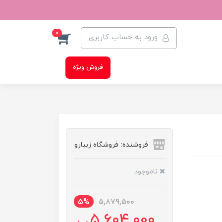
0
ورود به حساب کاربری
فروش ویژه
فروشنده: فروشگاه زیبارو
ناموجود
5%
5,879,500
5,604,000