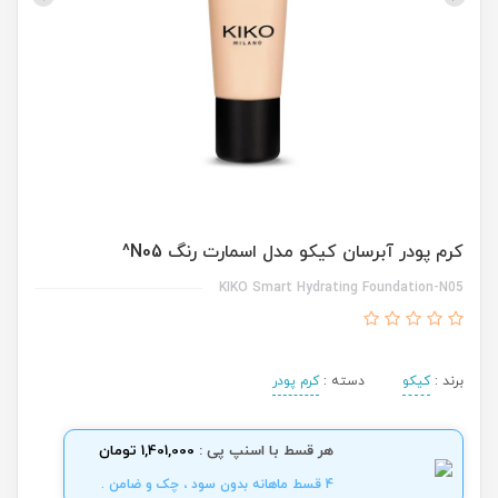
کرم پودر آبرسان کیکو مدل اسمارت رنگ N05^
KIKO Smart Hydrating Foundation-N05
برند :
کیکو
دسته :
کرم پودر
هر قسط با اسنپ پی :
1,401,000 تومان
4 قسط ماهانه بدون سود ، چک و ضامن .