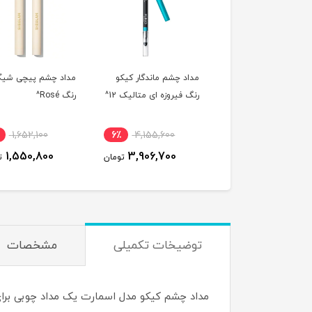
داد چشم ماندگار کیکو
مداد چشم پیچی شیگلم
مداد چشم پیچی شی
نگ فیروزه ای متالیک 12^
رنگ Rosé^
رنگ White^
1,764,000
7٪
1,652,100
6٪
4,155,600
1,630,700
1,550,800
3,906,700
تومان
تومان
توضیخات تکمیلی
مشخصات
مداد چشم کیکو مدل اسمارت یک مداد چوبی برای 