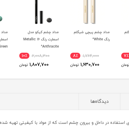
گلم
مداد چشم کیکو مدل
مداد چشم کیکو مدل
مدا
اسمارت رنگ 16 Metallic
اسمارت رنگ 13 Pearly
ise^
Spring Green^
Anthracite^
10٪
2,008,300
10٪
2,008,300
8٪
1,807,700
1,807,700
تومان
تومان
تومان
دیدگاه‌ها
استفاده در داخل و بیرون چشم است که از مواد با کیفیتی تهیه شده و