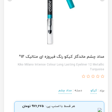
مداد چشم ماندگار کیکو رنگ فیروزه ای متالیک 12^
Kiko Milano Intense Colour Long Lasting Eyeliner 12 Metallic
Turquoise
برند :
کیکو
دسته :
مداد چشم
هر قسط با اسنپ پی :
976,675 تومان