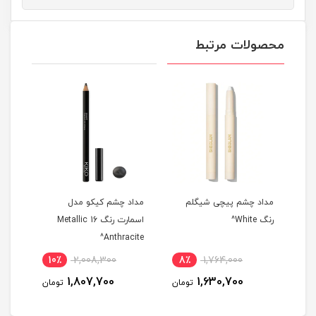
محصولات مرتبط
مداد چشم پیچی شیگلم
مداد چشم کیکو مدل
مداد
رنگ White^
اسمارت رنگ 16 Metallic
een^
Anthracite^
10٪
2,008,300
8٪
1,764,000
7
1,807,700
1,630,700
مان
تومان
تومان