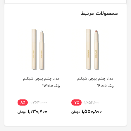
محصولات مرتبط
رنگ
مداد چشم پیچی شیگلم
مداد چشم پیچی شیگلم
مداد
رنگ Rosé^
رنگ White^
ite^
8٪
1,764,000
7٪
1,652,100
6
1,630,700
1,550,800
مان
تومان
تومان