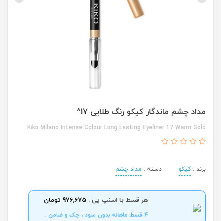
مداد چشم ماندگار کیکو رنگ طلایی 17^
Kiko Milano Intense Colour Long Lasting Eyeliner 17 Warm Gold
برند :
کیکو
دسته :
مداد چشم
هر قسط با اسنپ پی :
976,675 تومان
4 قسط ماهانه بدون سود ، چک و ضامن .