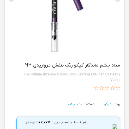
مداد چشم ماندگار کیکو رنگ بنفش مرواریدی 13^
Kiko Milano Intense Colour Long Lasting Eyeliner 13 Pearly
Violet
برند :
کیکو
دسته :
مداد چشم
هر قسط با اسنپ پی :
976,675 تومان