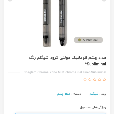
مداد چشم اتوماتیک مولتی کروم شیگلم رنگ
Subliminal^
Sheglam Chroma Zone Multichrome Gel Liner-Subliminal
برند :
شیگلم
دسته :
مداد چشم
ویژگی‌های محصول