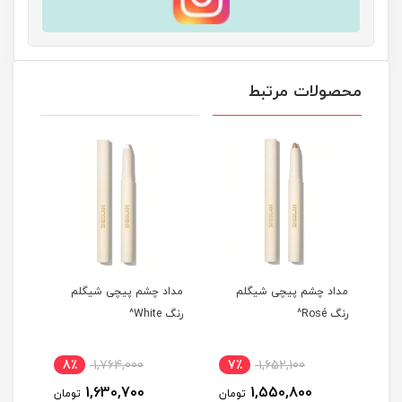
محصولات مرتبط
شم پیچی شیگلم
مداد چشم پیچی شیگلم
مداد چشم کیکو مدل
رنگ White^
اسمارت رنگ 16 llic
Anthracite^
2,008,300
8٪
1,764,000
7٪
1,652,100
1,807,700
1,630,700
1,550,800
تومان
تومان
ت