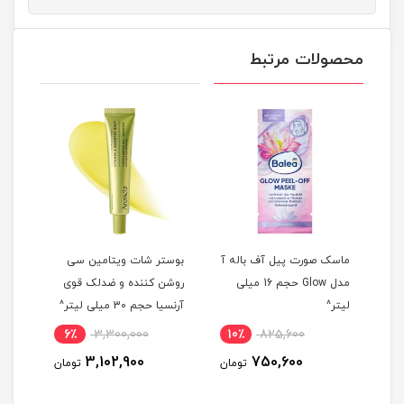
محصولات مرتبط
ماسک صورت پیل آف باله آ
بوستر شات ویتامین سی
سرم 
س حجم 35
مدل Glow حجم 16 میلی
روشن کننده و ضدلک قوی
لیتر^
آرنسیا حجم 30 میلی لیتر^
لیتر
6٪
3,300,000
10٪
825,600
4
3,102,900
750,600
مان
تومان
تومان