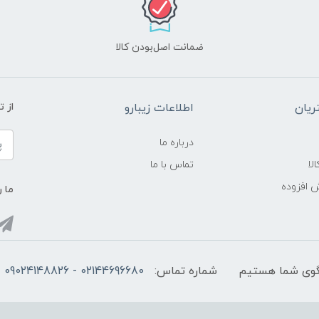
ضمانت اصل‌بودن کالا
یان
اطلاعات زیبارو
از 
درباره ما
لا
تماس با ما
ش افزوده
ما ر
شماره تماس:
02144696680 - 09024148826