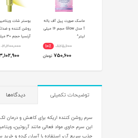
 ضدلک و تنگ کننده
ماسک صورت پیل آف باله
بوستر شات ویتامین
منافذ سلیمکس حجم 35
آ مدل Glow حجم 16 میلی
روشن کننده و ضدلک 
ی لیتر^
لیتر^
آرنسیا حجم 30 میلی
لیتر^
3,300,000
10٪
825,600
4٪
3,300,000
3,102,900
750,600
3,194,000
تومان
تومان
ت
توضیحات تکمیلی
دیدگاه‌ها
سرم روشن کننده اریکه برای کاهش و درمان لک
جذب سریع آن، استفاده را آسان کرده و خرید