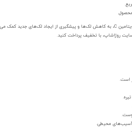
یع.
 محصول.
سرم ضد لک اریکه با ترکیباتی مانند آربوتین و ویتامین C، به کاهش لک‌ها و پیشگیری از ا
سایت روژا‌شاپ، با تخفیف پرداخت کنید.
 است.
یره.
وست.
 آسیب‌های محیطی.