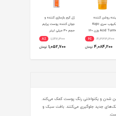
ه روشن کننده
ژل کرم بازسازی کننده و
سرم ویتامین سی پرایم
مدیکیوب سری Kojic
جوان کننده پوست پرایم
حجم 30 میلی لیتر
Acid Turmeric وزن 120
حجم 30 میلی لیتر
11٪
1,306,800
8٪
1,142,300
6٪
4,333,30
1,174,700
1,052,700
4,084,200
تومان
تومان
توم
وشن شدن و یکنواختی رنگ پوست کمک می‌کند.
مهار کرده و از ایجاد لک‌های جدید جلوگیری می‌کنند. بافت سبک و
ست.