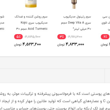
 سی
سرم رتینول مدیکیوب
سرم روشن کننده و ضدلک
شویند
قوی
سری Deep Vita A حجم
مدیکیوب سری Kojic
30 میلی لیتر^
Acid Turmeric حجم 30
میلی لیتر^
گرم^
0
5٪
4,745,900
3٪
4,961,300
6٪
4,523,200
4,833,000
ومان
تومان
تومان
‌های پوستی است که با فرمولاسیونی پیشرفته و ترکیبات موثر، به ر
این سرم حاوی مواد فعالی مانند آربوتین، ویتامین C و عصاره‌های گیاهی است که تولید ملانین را 
 سرم ضد لک اریکه برای انواع پوست، حتی پوست‌های حساس، مناسب ا