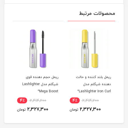
محصولات مرتبط
ریمل بلند کننده و حالت
ریمل حجم دهنده قوی
ریمل
دهنده شیگلم مدل
شیگلم مدل Lashlighter
ack^
Mega Boost^
Lashlighter Iron Curl^
4٪
2,414,200
4٪
2,414,200
6
2,327,300
2,327,300
مان
تومان
تومان