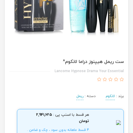
ست ریمل هیپنوز دراما لانکوم^
Lancome Hypnose Drama Your Essential
برند :
لانکوم
دسته :
ریمل
هر قسط با اسنپ پی :
2,941,625
تومان
4 قسط ماهانه بدون سود ، چک و ضامن .