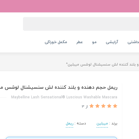
داشتی
آرایشی
مو
عطر
مکمل خوراکی
و بلند کننده لش سنسیشنال لوشس میبلین^
ریمل حجم دهنده و بلند کننده لش سنسیشنال لوشس می
Maybelline Lash Sensational® Luscious Washable Mascara
از 3
برند :
میبلین
دسته :
ریمل