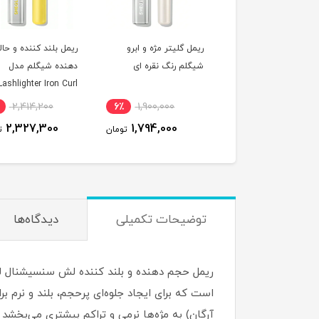
ل گلیتر مژه و ابرو
ریمل بلند کننده و حالت
ریمل حجم دهنده قوی
لم رنگ نقره ای
دهنده شیگلم مدل
شیگلم مدل ighter
Mega Boost^
Lashlighter Iron Curl^
2,414,200
4٪
2,414,200
6٪
1,900,000
2,327,300
2,327,300
1,794,000
تومان
تومان
ت
توضیحات تکمیلی
دیدگاه‌ها
است که برای ایجاد جلوه‌ای پرحجم، بلند و نرم 
آرگان) به مژه‌ها نرمی و تراکم بیشتری می‌بخش