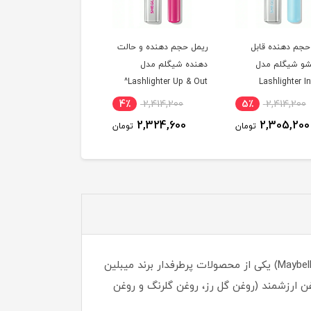
حجم دهنده و حالت
ریمل حجم دهنده کیکو
ست کادویی کیکو مدل
 شیگلم مدل
مدل Maxi Mod رنگ
Stellar Love Night^
Lashlighter Up &
صورتی شماره 5^
5٪
7,355,800
3٪
6,772,400
4٪
2,414,200
6,988,500
6,591,900
2,324,600
تومان
تومان
توم
ریمل حجم دهنده و بلند کننده لش سنسیشنال لوشس میبلین (Maybelline Lash Sensational® Luscious Washable Mascara) یکی از محصولات پرطرفدار برند میبلین
غن ارزشمند (روغن گل رز، روغن گلرنگ و روغن