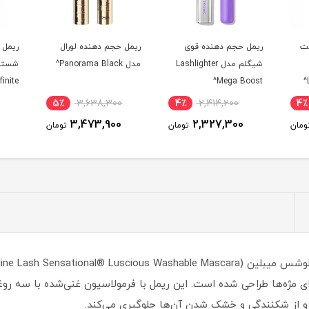
ریمل حجم دهنده لورال
ریمل حجم دهنده قابل
ریمل 
Lashl
مدل Panorama Black^
شستشو شیگلم مدل
دهنده
 Out^
Lashlighter Infinite
Tubing^
5٪
2,414,200
5٪
3,638,300
4٪
2,305,200
3,473,900
ومان
تومان
تومان
برای مژه‌ها طراحی شده است. این ریمل با فرمولاسیون غنی‌شده با سه رو
د و از شکنندگی و خشک شدن آن‌ها جلوگیری می‌کند.