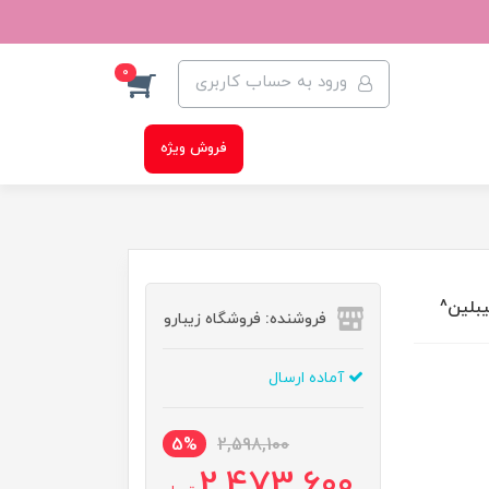
0
ورود به حساب کاربری
فروش ویژه
بلین^
فروشنده: فروشگاه زیبارو
آماده ارسال
5%
2,598,100
2,473,600