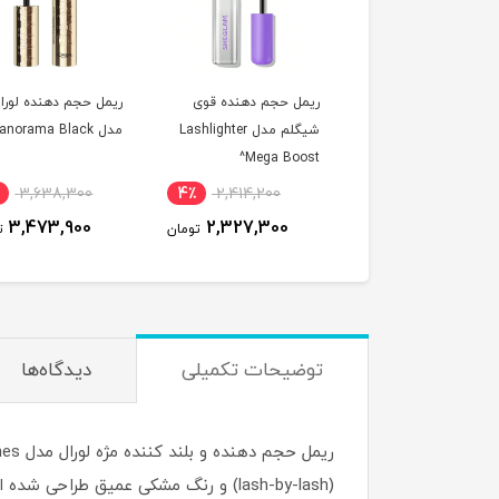
ریمل حجم دهنده قوی
ریمل حجم دهنده لورال
ریمل حجم دهنده ق
شیگلم مدل Lashlighter
مدل Panorama Black^
شستشو شیگلم مد
ashlighter Infinite
Mega Boost^
Tubing^
2,414,200
5٪
3,638,300
4٪
2,414,200
2,305,200
3,473,900
2,327,300
تومان
تومان
توضیحات تکمیلی
دیدگاه‌ها
(lash-by-lash) و رنگ مشکی عمیق طراحی شده است.