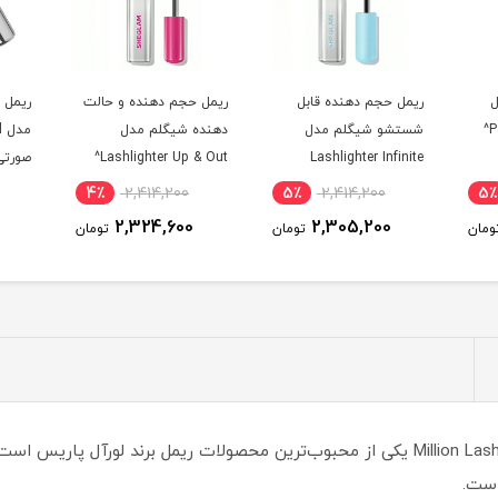
ابل
ریمل حجم دهنده و حالت
ریمل حجم دهنده کیکو
ست
ل
دهنده شیگلم مدل
مدل Maxi Mod رنگ
ht^
L
Lashlighter Up & Out^
صورتی شماره 5^
3٪
6,772,400
4٪
2,414,200
5٪
6,591,900
2,324,600
تومان
تومان
تومان
ریمل حجم دهنده و بلند کننده مژه لورال مدل Million Lashes یکی از محبوب‌ترین محصولات ر