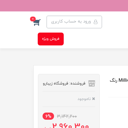
0
ورود به حساب کاربری
فروش ویژه
ریمل حجم دهنده و بلند کننده مژه لورال مدل Million Lashes رنگ
فروشنده: فروشگاه زیبارو
ناموجود
6%
3,142,200
2,960,300