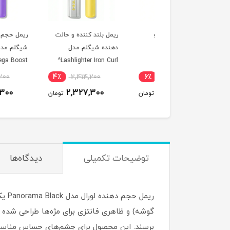
ل گلیتر مژه و ابرو
ریمل بلند کننده و حالت
ریمل حجم دهنده قوی
لم رنگ نقره ای
دهنده شیگلم مدل
شیگلم مدل ighter
Mega Boost^
Lashlighter Iron Curl^
2,414,200
4٪
2,414,200
6٪
1,900,000
2,327,300
2,327,300
1,794,000
تومان
تومان
ت
توضیحات تکمیلی
دیدگاه‌ها
برسند. این محصول برای چشم‌های حساس مناسب