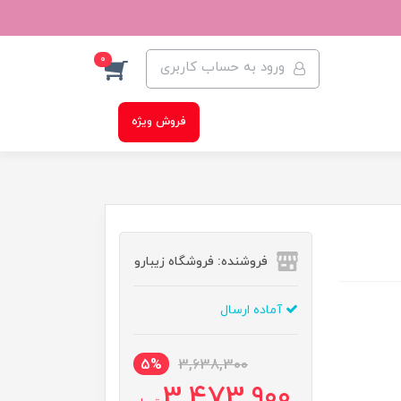
0
ورود به حساب کاربری
فروش ویژه
فروشنده: فروشگاه زیبارو
آماده ارسال
5%
3,638,300
3,473,900