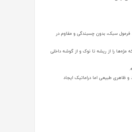
اضافه، بلند و فشرده می‌کند. فرمول سبک، بدون چسبندگی و مقاوم در
دتر در پایه، که مژه‌ها را از ریشه تا نوک و از گوشه داخلی
 و بلندکننده (lengthening)، مژه‌ها را به صورت بادبزنی (fanned-out) باز می‌کند و ظاهری طبیعی اما دراماتیک ایجاد