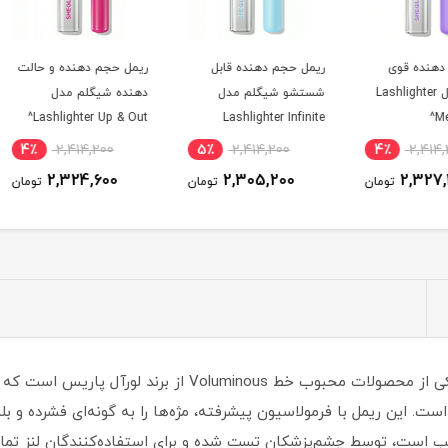
ریمل حجم دهنده قابل
ریمل حجم دهنده و حالت
ریمل 
Lashl
شستشو شیگلم مدل
دهنده شیگلم مدل
Lashlighter Infinite
Lashlighter Up & Out^
صورتی 
Tubing^
4٪
2,414,200
5٪
2,414,200
4٪
2,324,600
2,305,200
ومان
تومان
تومان
ریمل حجم دهنده لورال مدل Panorama Black یکی از محصولات محبوب 
 است، توسط چشم‌پزشکان تست شده و برای استفاده‌کنندگان لنز تم