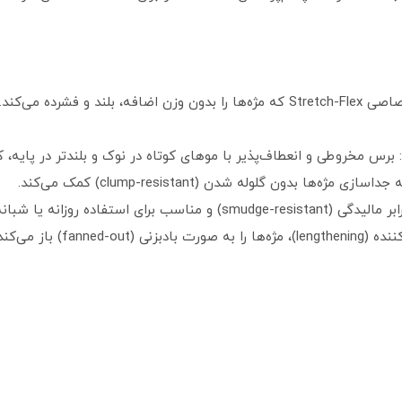
فرمول Stretch-Flex: حاوی 5% کمپلکس اختصاصی Stretch-Flex که مژه‌ها را بدون وزن 
س چندسطحی (Multi-Level Bristle Brush): برس مخروطی و انعطاف‌پذیر با موهای کوتاه در نوک و بلن
بدون گلوله شدن (clump-resistant) کمک می‌کند.
حجم و طول: حجم‌دهنده (volumizing)