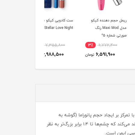
حجم دهنده کیکو
ست کادویی کیکو مدل
ریمل حجم دهنده و لیف
مدل Maxi Mod رنگ
Stellar Love Night^
کننده مژه لورال مدل
شماره 5^
XXL 2 Step Extension
رنگ Black^
6٪
3,969,000
5٪
7,355,800
3٪
6,772,400
3,759,600
6,988,500
6,591,900
تومان
تومان
توم
خط Voluminous از برند لورآل پاریس است که با تمرکز بر ایجاد حجم پانوراما (گوشه به
گوشه) و ظاهری فانتزی برای مژه‌ها طراحی شده است. این ریمل با فرمولاسیون پیشرفته، مژه‌ها را به گونه‌ای فشرده و بلند می‌کند که چشم‌ها تا 1.4 برابر بزرگ‌تر به نظر
اسی ایمن است.