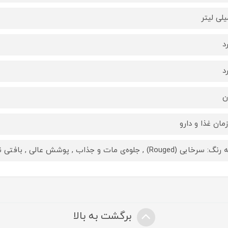
د
د
ن
مان غذا و دارو
بی (Rouged) , جلوه‌ی مات و جذاب , پوشش عالی , بافتی نرم و سبک , ماندگاری طولانی
برگشت به بالا