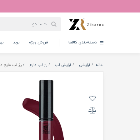
دسته‌بندی کالاها
فروش ویژه
برند
به
خانه
آرایشی
آرایش لب
رژ لب مایع
رژ لب مایع مای سری Black Diamond مدل t