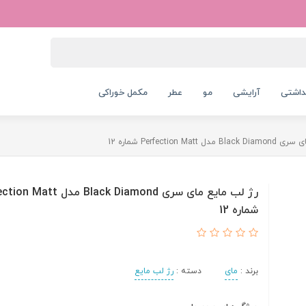
داشتی
آرایشی
مو
عطر
مکمل خوراکی
Perfection Mat شماره 12
رژ لب مایع مای سری Black Diamond مدل 
شماره 12
برند :
مای
دسته :
رژ لب مایع