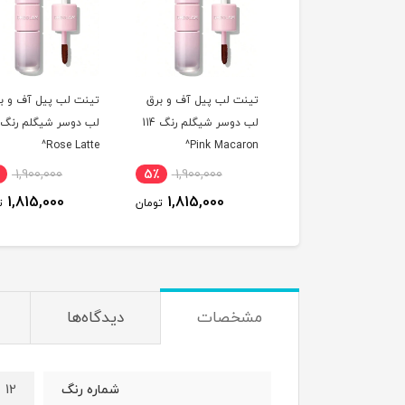
ت لب پیل آف و برق
تینت لب پیل آف و برق
تینت لب پیل آف و ب
لب دوسر شیگلم رنگ 311
لب دوسر شیگلم رنگ 114
Rose Latte^
Pink Macaron^
Berry Milksha
1,900,000
5٪
1,900,000
5٪
1,900,000
1,815,000
1,815,000
1,815,000
تومان
تومان
ت
مشخصات
دیدگاه‌ها
12
شماره رنگ