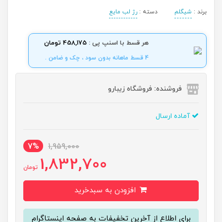
برند :
شیگلم
دسته :
رژ لب مایع
هر قسط با اسنپ پی :
458,175 تومان
4 قسط ماهانه بدون سود ، چک و ضامن .
فروشنده: فروشگاه زیبارو
آماده ارسال
7%
1,959,000
1,832,700
تومان
افزودن به سبدخرید
برای اطلاع از آخرین تخفیفات به صفحه اینستاگرام