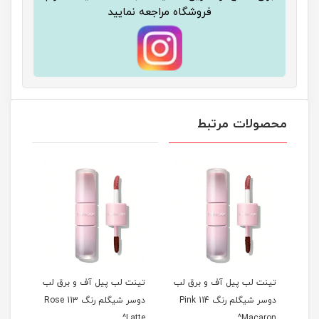
فروشگاه مراجعه نمایید
محصولات مرتبط
 لب
تینت لب پیل آف و برق لب
تینت لب پیل آف و برق لب
تینت
م رنگ 311 Berry
دوسر شیگلم رنگ 114 Pink
دوسر شیگلم رنگ 113 Rose
ise^
Latte^
Macaron^