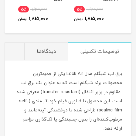
5٪
1,900,000
5٪
1,900,000
5
1,815,000
1,815,000
مان
تومان
تومان
توضیحات تکمیلی
دیدگاه‌ها
برق لب شیگلم مدل Lock Air یکی از جدیدترین
محصولات برند شیگلم است که به عنوان یک برق لب
مقاوم در برابر انتقال (transfer-resistant) معرفی شده
است. این محصول با فناوری فیلم خود-آب‌بندی (self-
sealing film) طراحی شده تا درخشندگی آینه‌مانند و
مرطوب‌کننده‌ای را بدون چسبندگی یا لک‌گذاری مزاحم
ارائه دهد.