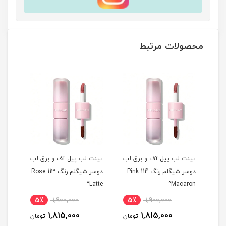
محصولات مرتبط
 لب
تینت لب پیل آف و برق لب
تینت لب پیل آف و برق لب
تینت
م رنگ 311 Berry
دوسر شیگلم رنگ 114 Pink
دوسر شیگلم رنگ 113 Rose
ise^
Latte^
Macaron^
5٪
1,900,000
5٪
1,900,000
5
1,815,000
1,815,000
مان
تومان
تومان