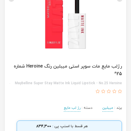
رژلب مایع مات سوپر استی میبلین رنگ Heroine شماره
25^
Maybelline Super Stay Matte Ink Liquid Lipstick - No.25 Heroine
برند :
میبلین
دسته :
رژ لب مایع
هر قسط با اسنپ پی :
834,300