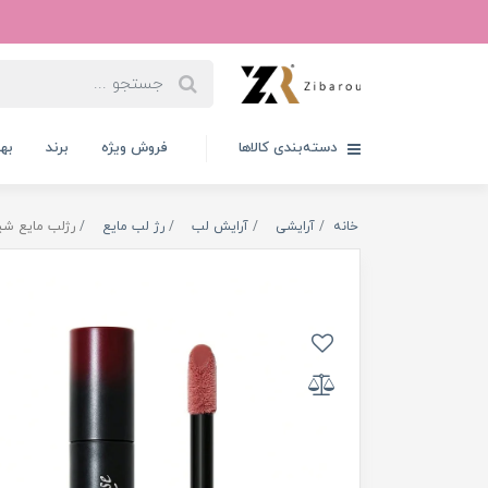
دسته‌بندی کالاها
فروش ویژه
برند
به
خانه
آرایشی
آرایش لب
رژ لب مایع
رژلب مایع شیگلم سری ber Rose