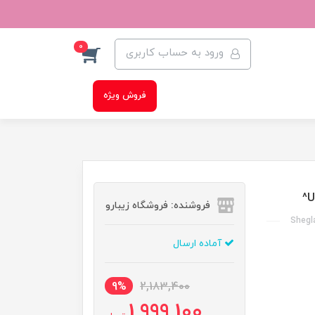
0
ورود به حساب کاربری
فروش ویژه
فروشنده: فروشگاه زیبارو
Shegl
آماده ارسال
9%
2,183,400
1,999,100