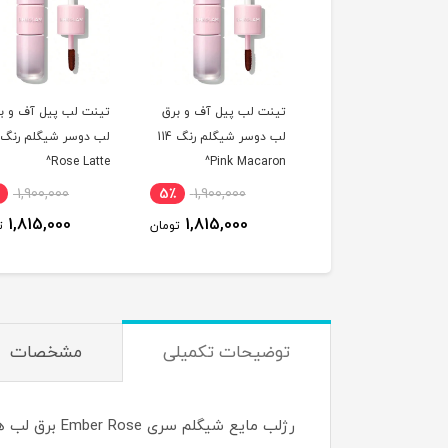
ب پیل آف و برق
تینت لب پیل آف و برق
تینت لب پیل آف و برق
لب دوسر شیگلم رنگ 311
لب دوسر شیگلم رنگ 114
لب دوسر شیگلم رنگ
Rose Latte^
Pink Macaron^
Berry Milk
5٪
1,900,000
5٪
1,900,000
5٪
1,900,000
1,815,000
1,815,000
1,815,000
تومان
تومان
توما
توضیحات تکمیلی
مشخصات
رژلب مایع ش