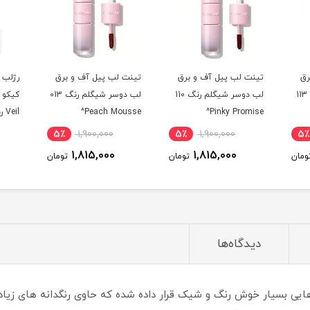
تینت لب پیل آف و برق
تینت لب پیل آف و برق
رژلب مایع
 113
لب دوسر شیگلم رنگ 110
لب دوسر شیگلم رنگ 013
Pinky Promise^
Peach Mousse^
Veil رنگ 15 Vivid Plum^
00
5٪
1,900,000
5٪
1,900,000
00
1,815,000
1,815,000
ن
تومان
تومان
دیدگاه‌ها
یگلم سری Ember Rose برق لب هایی بسیار خوش رنگ و شیک قرار داده شده که حاوی رنگ