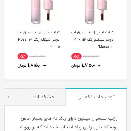
 لب
تینت لب پیل آف و برق لب
تینت لب پیل آف و برق لب
تینت
م رنگ 311 Berry
دوسر شیگلم رنگ 114 Pink
دوسر شیگلم رنگ 113 Rose
ise^
Latte^
Macaron^
5٪
1,900,000
5٪
1,900,000
5
1,815,000
1,815,000
مان
تومان
تومان
توضیحات تکمیلی
مشخصات
دیدگا
رژلب سنشوال میبلین دارای رنگدانه های بسیار خاص
بوده که با وسواس زیاد انتخاب شده اند که بر روی لب