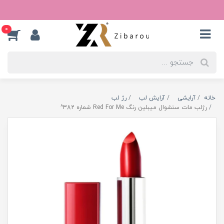
0
خانه
آرایشی
آرایش لب
رژ لب
رژلب مات سنشوال میبلین رنگ Red For Me شماره 382^