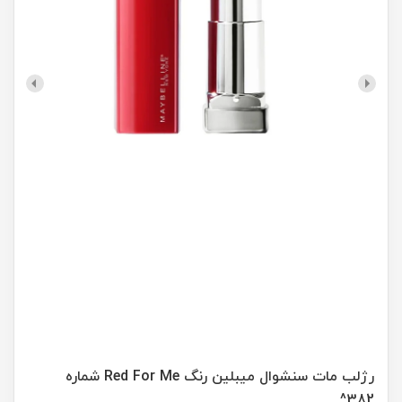
رژلب مات سنشوال میبلین رنگ Red For Me شماره
382^