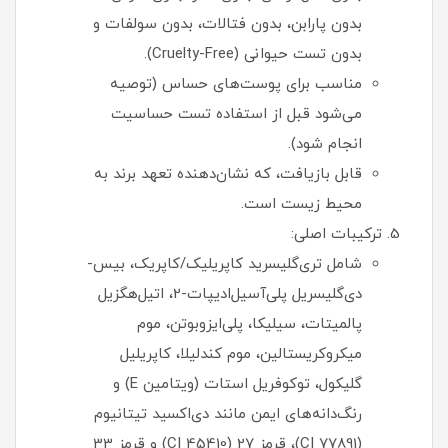
بدون پارابن، بدون فتالات، بدون سولفات و
بدون تست حیوانی (Cruelty-Free).
مناسب برای پوست‌های حساس (توصیه
می‌شود قبل از استفاده تست حساسیت
انجام شود).
قابل بازیافت، که نشان‌دهنده تعهد برند به
محیط زیست است.
ترکیبات اصلی:
شامل تری‌گلیسرید کاپریلیک/کاپریک، بیس-
دی‌گلیسریل پلی‌آسیل‌ادیپات-2، اتیل‌هگزیل
پالمیتات، سیلیکا، پلی‌ایزوبوتن، موم
میکروکریستالین، موم کندلیلا، کاپریلیل
گلیکول، توکوفریل استات (ویتامین E) و
رنگ‌دانه‌های ایمن مانند دی‌اکسید تیتانیوم
(CI 77891)، قرمز 27 (CI 45410) و قرمز 33