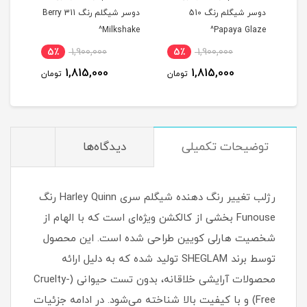
دوسر شیگلم رنگ 510
دوسر شیگلم رنگ 311 Berry
ola^
Milkshake^
Papaya Glaze^
5٪
1,900,000
5٪
1,900,000
5
1,815,000
1,815,000
مان
تومان
تومان
توضیحات تکمیلی
دیدگاه‌ها
رژلب تغییر رنگ دهنده شیگلم سری Harley Quinn رنگ
Funouse بخشی از کالکشن ویژه‌ای است که با الهام از
شخصیت هارلی کویین طراحی شده است. این محصول
توسط برند SHEGLAM تولید شده که به دلیل ارائه
محصولات آرایشی خلاقانه، بدون تست حیوانی (Cruelty-
Free) و با کیفیت بالا شناخته می‌شود. در ادامه جزئیات