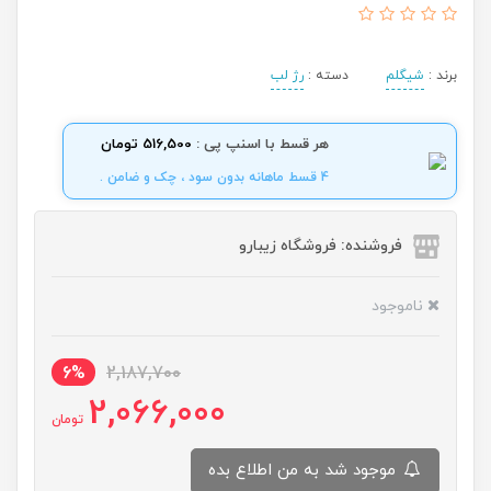
برند :
شیگلم
دسته :
رژ لب
هر قسط با اسنپ پی :
516,500 تومان
4 قسط ماهانه بدون سود ، چک و ضامن .
فروشنده: فروشگاه زیبارو
ناموجود
6%
2,187,700
2,066,000
تومان
موجود شد به من اطلاع بده