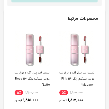
محصولات مرتبط
 لب
تینت لب پیل آف و برق لب
تینت لب پیل آف و برق لب
تینت
م رنگ 311 Berry
دوسر شیگلم رنگ 114 Pink
دوسر شیگلم رنگ 113 Rose
ise^
Latte^
Macaron^
5٪
1,900,000
5٪
1,900,000
5
1,815,000
1,815,000
مان
تومان
تومان