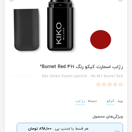
رژلب اسمارت کیکو رنگ 461 Burnet Red^
Kiko Smart Fusion Lipstick – No.461 Burnet Red
برند :
کیکو
دسته :
رژ لب
ویژگی‌های محصول
هر قسط با اسنپ پی :
898,100 تومان