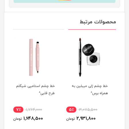
محصولات مرتبط
دل
خط چشم ژلی میبلین به
خط چشم استامپی شیگلم
خط 
همراه برس^
طرح قلبی^
AN^
7٪
1,764,000
5٪
3,075,500
9
1,648,500
2,931,800
مان
تومان
تومان