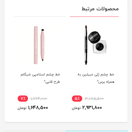
محصولات مرتبط
دل
خط چشم ژلی میبلین به
خط چشم استامپی شیگلم
خط 
همراه برس^
طرح قلبی^
AN^
7٪
1,764,000
5٪
3,075,500
9
1,648,500
2,931,800
مان
تومان
تومان