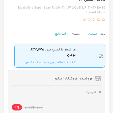
Maybelline Super Stay Teddy Tint™ LIQUID LIP TINT- No.10
Current Mood
برند :
میبلین
دسته :
رژ لب مایع
هر قسط با اسنپ پی :
833,475
تومان
4 قسط ماهانه بدون سود ، چک و ضامن .
فروشنده: فروشگاه زیبارو
ناموجود
9%
3,624,600