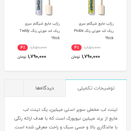
رژلب مایع شیگلم سری
رژلب مایع شیگلم سری
تینت
Ri
ریک اند مورتی رنگ Pickle
ریک اند مورتی رنگ Teddy
ake^
Rick^
Rick^
4٪
1,850,000
4٪
1,850,000
4
1,790,000
1,790,000
مان
تومان
تومان
توضیحات تکمیلی
دیدگاه‌ها
تینت لب مخملی سوپر استی میبلین، یک تینت لب
مایع از برند میبلین نیویورک است که با هدف ارائه رنگی
با ماندگاری بالا و حسی سبک و راحت معرفی شده است.