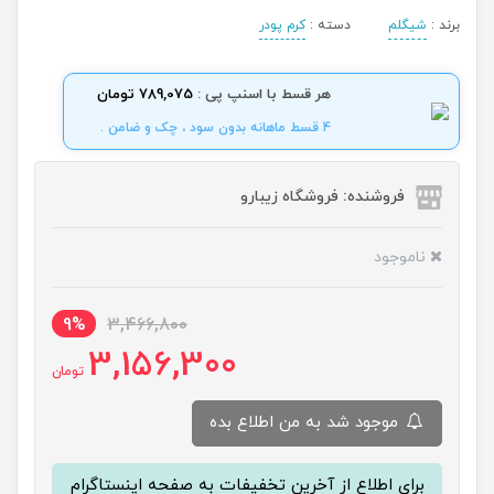
برند :
شیگلم
دسته :
کرم پودر
هر قسط با اسنپ پی :
789,075 تومان
4 قسط ماهانه بدون سود ، چک و ضامن .
فروشنده: فروشگاه زیبارو
ناموجود
9%
3,466,800
3,156,300
تومان
موجود شد به من اطلاع بده
برای اطلاع از آخرین تخفیفات به صفحه اینستاگرام