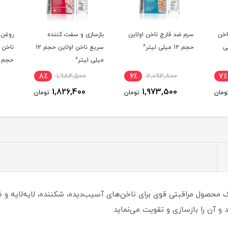
اخن اولاین
بازسازی و سفت کننده
روغن ارگانیک چند منظوره
سریع ناخن اولاین حجم 12
ناخن و کوتیکول اولاین
میلی لیتر^
حجم 12 میلی لیتر^
8٪
1,984,500
8٪
1,984,500
6٪
2,0
1,835,300
1,826,400
1,97
تومان
تومان
تومان
ساس اولاین یک محصول مراقبتی قوی برای ناخن‌های آسیب‌دیده، شکننده، لایه‌لا
و آن را بازسازی و تقویت می‌نماید.