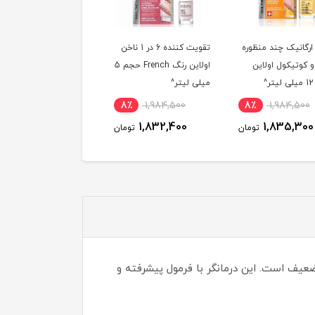
تقویت کننده 6 در 1 ناخن
روغن تغذیه کننده 8 در 1
اولاین رنگ French حجم 5
ناخن اولاین حجم 12 میلی
میلی لیتر^
لیتر^
میلی لیتر^
,984,500
9٪
1,984,500
8٪
1,984,500
858,100
1,815,400
1,832,400
تومان
تومان
یه و ضعیف است. این درمانگر با فرمول پیشرفته و