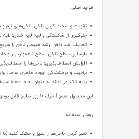
فواید اصلی:
تقویت و سخت کردن ناخن: ناخن‌های نرم و شکن
جلوگیری از شکستگی و لایه لایه شدن: لایه
تحریک رشد ناخن: رشد طبیعی ناخن را سریع‌ت
بازسازی سطح ناخن: سطح ناهموار، زبر و مات ر
افزایش انعطاف‌پذیری: ناخن‌ها را انعطاف‌پذیرت
براقیت و درخشندگی: ایجاد ظاهری صاف، براق 
پایه لاک: می‌تواند به عنوان base coat استفاده شود تا رنگ لاک را افزایش دهد و دوام آن را طولانی‌تر کند.
این محصول معمولاً ظرف ۱۰ روز نتایج قابل توجهی نشان می‌دهد و ناخن‌ها سالم‌تر، قوی‌تر و زیباتر به نظر می‌رسند. می‌توان آن را به عنوان پایه لاک نیز استفاده کرد.
روش استفاده:
تمیز کردن: ناخن‌ها را تمیز و خشک کنید (با اس