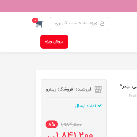
0
ورود به حساب کاربری
فروش ویژه
فروشنده: فروشگاه زیبارو
Evel
آماده ارسال
8%
1,984,500
1,841,200