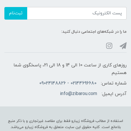
ثبت‌نام
ما را در شبکه‌های اجتماعی دنبال کنید:
روزهای کاری از ساعت 10 الی 14 و 18 الی 21، پاسخگوی شما
هستیم
شماره تماس:
02144696680 - 09024148826
آدرس ایمیل:
info@zibarou.com
استفاده از مطالب فروشگاه زیبارو فقط برای مقاصد غیرتجاری و با ذکر منبع
بلامانع است. کلیه حقوق این سایت متعلق به فروشگاه زیبارو می‌باشد.