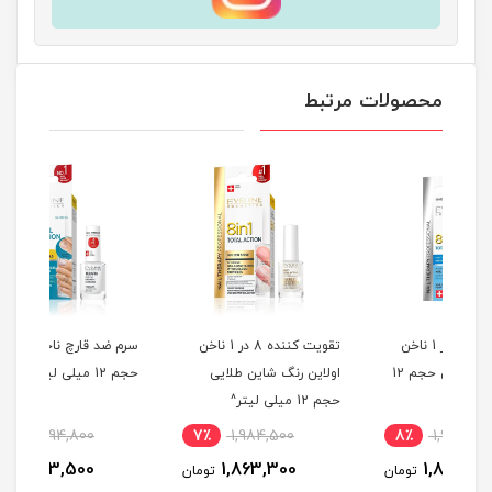
محصولات مرتبط
ناخن
تقویت کننده 8 در 1 ناخن
سرم ضد قارچ ناخن اولاین
بازس
های حساس اولاین حجم 12
اولاین رنگ شاین طلایی
حجم 12 میلی لیتر^
حجم 12 میلی لیتر^
لیتر
6٪
2,094,800
7٪
1,984,500
8
1,973,500
1,863,300
مان
تومان
تومان