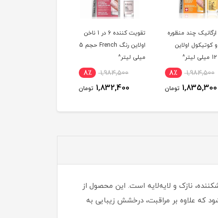
تقویت کننده 6 در 1 ناخن
روغن تغذیه کننده 8 در 1
تقویت 
اولاین رنگ French حجم 5
ناخن اولاین حجم 12 میلی
های پا اولاین
لی لیتر^
لیتر^
میلی لیتر^
1,984,500
9٪
1,984,500
8٪
1,984,500
1,858,100
1,815,400
1,832,400
تومان
تومان
ه، شکننده، نازک و لایه‌لایه است. این محصول از
 به عنوان یک مکمل درمانی با ذرات طلای ظریف (Golden Shine) شناخته می‌شود که علاوه بر مراقبت، درخشش زیبایی به