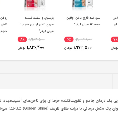
اولاین
بازسازی و سفت کننده
روغن ارگانیک چند منظوره
سریع ناخن اولاین حجم 12
ناخن و کوتیکول اولاین
میلی لیتر^
حجم 12 میلی لیتر^
می
8٪
1,984,500
8٪
1,984,500
6٪
1,835,300
1,826,400
1
تومان
تومان
تومان
 رنگ شاین طلایی یک درمان جامع و تقویت‌کننده حرفه‌ای برای ناخن‌های آسیب‌دید
برند Eveline Cosmetics (لهستان) است و