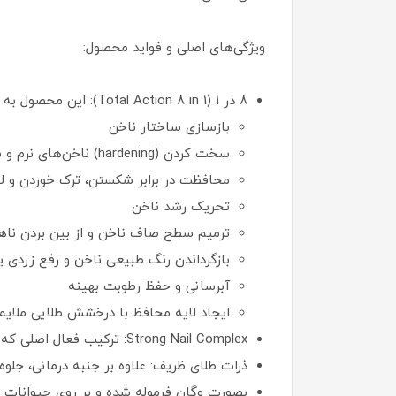
ویژگی‌های اصلی و فواید محصول:
۸ در ۱ (Total Action 8 in 1): این محصول به صورت چندکاره عمل می‌کند و شامل اقدامات زیر است:
بازسازی ساختار ناخن
سخت کردن (hardening) ناخن‌های نرم و شکننده
محافظت در برابر شکستن، ترک خوردن و لا
تحریک رشد ناخن
ترمیم سطح صاف ناخن و از بین بردن ناهم
بازگرداندن رنگ طبیعی ناخن و رفع زردی یا
آبرسانی و حفظ رطوبت بهینه
ایجاد لایه محافظ با درخشش طلایی ملایم 
Strong Nail Complex: ترکیب فعال اصلی که عمیقاً به ساختار ناخن نفوذ می‌کند، میکرو حفره‌ها را پر می‌کند، ناخن را بازسازی و مقاوم‌تر می‌کند.
ذرات طلای ظریف: علاوه بر جنبه درمانی، جلوه‌
بصورت وگان فرموله شده و بر روی حیوانات